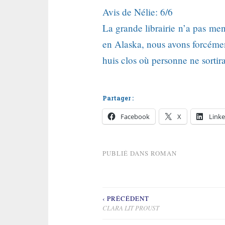
Avis de Nélie: 6/6
La grande librairie n’a pas me
en Alaska, nous avons forcémen
huis clos où personne ne sortir
Partager :
Facebook
X
Linke
PUBLIÉ DANS
ROMAN
‹ PRÉCÉDENT
Navigation
CLARA LIT PROUST
de