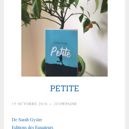
PETITE
15 OCTOBRE 2018
~
2COWPADM
De Sarah Gysler
Editions des Equateurs