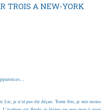
R TROIS A NEW-YORK
x apparences…
 de Lie, je n’ai pas été déçue. Toute fois, je suis moins
L’écriture est fluide et légère un peu trop à mon