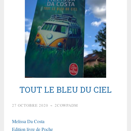
TOUT LE BLEU DU CIEL
27 OCTOBRE 2020
~
2COWPADM
Melissa Da Costa
Edition livre de Poche