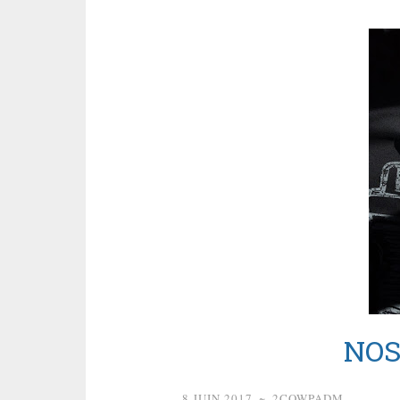
NOS
8 JUIN 2017
~
2COWPADM