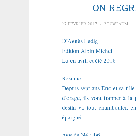
ON REGR
27 FÉVRIER 2017
~
2COWPADM
D’Agnès Ledig
Edition Albin Michel
Lu en avril et été 2016
Résumé :
Depuis sept ans Eric et sa fill
d’orage, ils vont frapper à l
destin va tout chambouler, e
épargné.
Avis de Né : 4/6