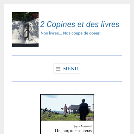
Accéder
au
contenu
principal
2 copines et des
Nos livres… Nos coups de coeur…
livres
MENU